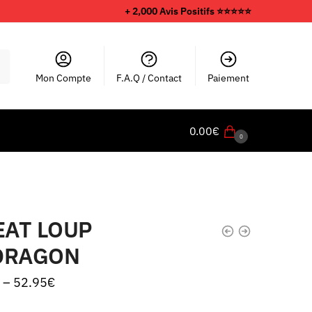
+ 2,000 Avis Positifs ⭐️⭐️⭐️⭐️⭐️
Mon Compte
F.A.Q / Contact
Paiement
0.00
€
0
AT LOUP
DRAGON
–
52.95
€