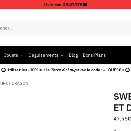
Livraison
GRATUITE
🚚
Jouets
Déguisements
Blog
Bons Plans
🐺 Utilisez les -10% sur la
Terre du Loup
avec le code : « LOUP10 » 🐺
OUP ET DRAGON
SWE
ET 
47.95
€