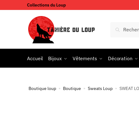
Collections du Loup
Accueil
Bijoux
Vêtements
Décoration
Boutique loup
Boutique
Sweats Loup
SWEAT L
»
»
»