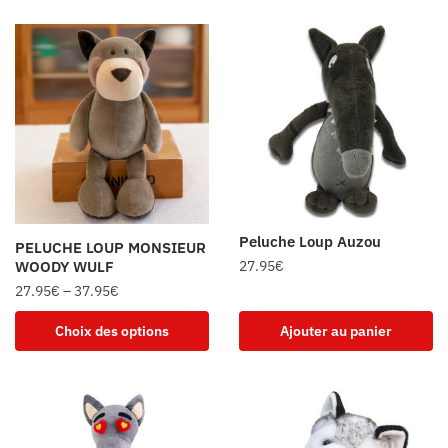
Peluche Loup Auzou
PELUCHE LOUP MONSIEUR
27.95
€
WOODY WULF
27.95
€
–
37.95
€
Choix des options
Ajouter au panier