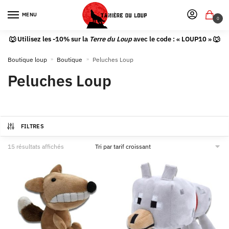
MENU
0
🐺 Utilisez les -10% sur la
Terre du Loup
avec le code : « LOUP10 » 🐺
Boutique loup
»
Boutique
»
Peluches Loup
Peluches Loup
FILTRES
15 résultats affichés