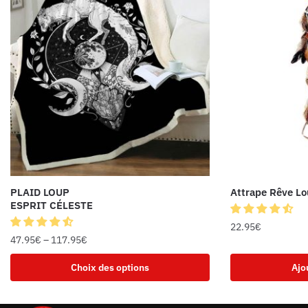
PLAID LOUP
Attrape Rêve Lo
ESPRIT CÉLESTE
22.95
€
47.95
€
–
117.95
€
Choix des options
Ajo