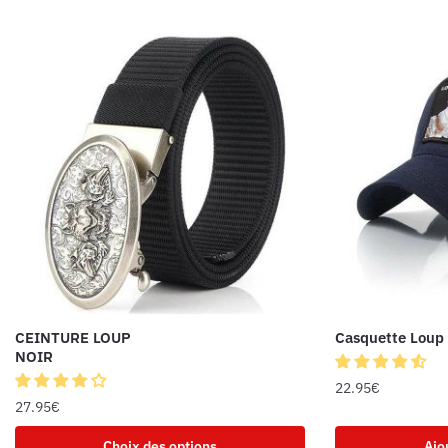
CEINTURE LOUP
Casquette Loup
NOIR
22.95
€
27.95
€
Choix des options
Ajo