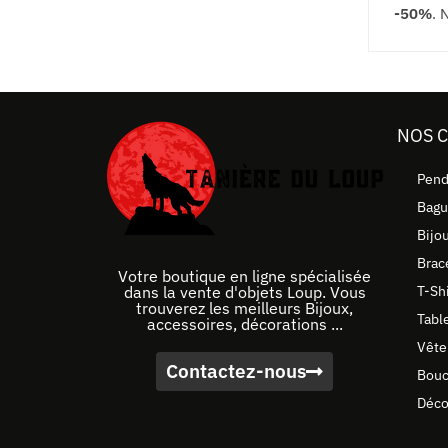
-50%
. 
NOS 
Pend
Bagu
Bijo
Brac
Votre boutique en ligne spécialisée
T-Sh
dans la vente d'objets Loup. Vous
trouverez les meilleurs Bijoux,
Tabl
accessoires, décorations ...
Vête
Contactez-nous
Bouc
Déco