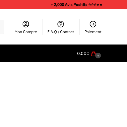
+ 2,000 Avis Positifs ⭐️⭐️⭐️⭐️⭐️
Mon Compte
F.A.Q / Contact
Paiement
0.00
€
0