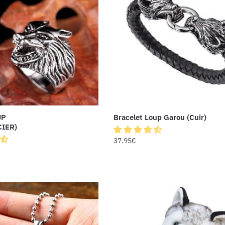
UP
Bracelet Loup Garou (Cuir)
IER)
37.95
€