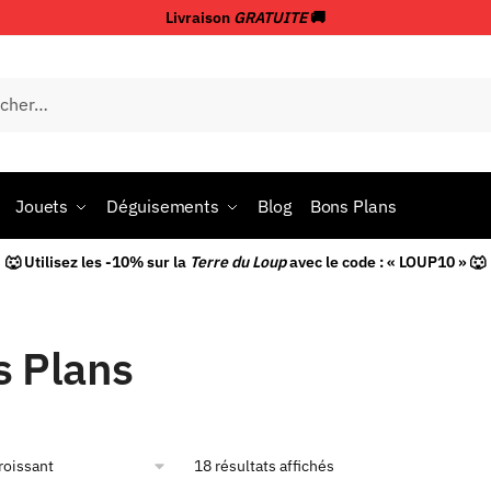
Livraison
GRATUITE
🚚
Jouets
Déguisements
Blog
Bons Plans
🐺 Utilisez les -10% sur la
Terre du Loup
avec le code : « LOUP10 » 🐺
s Plans
18 résultats affichés