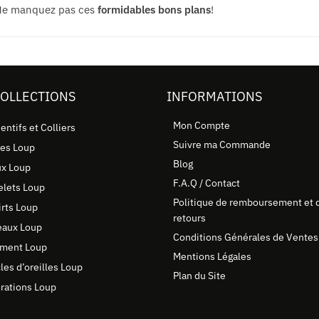
Ne manquez pas ces
formidables bons plans
!
COLLECTIONS
INFORMATIONS
Mon Compte
entifs et Colliers
Suivre ma Commande
es Loup
Blog
ux Loup
F.A.Q / Contact
elets Loup
Politique de remboursement et 
irts Loup
retours
eaux Loup
Conditions Générales de Ventes
ment Loup
Mentions Légales
les d’oreilles Loup
Plan du Site
rations Loup