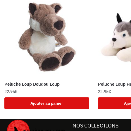
Peluche Loup Doudou Loup
Peluche Loup Ha
22.95
€
22.95
€
Ajouter au panier
Ajo
NOS COLLECTIONS