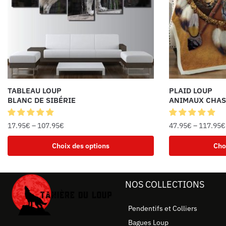
TABLEAU LOUP
PLAID LOUP
BLANC DE SIBÉRIE
ANIMAUX CHAS
17.95
€
–
107.95
€
47.95
€
–
117.95
€
Choix des options
Cho
NOS COLLECTIONS
Pendentifs et Colliers
Bagues Loup