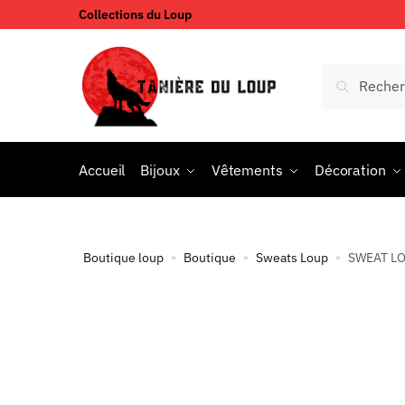
Collections du Loup
Accueil
Bijoux
Vêtements
Décoration
Boutique loup
Boutique
Sweats Loup
SWEAT LO
»
»
»