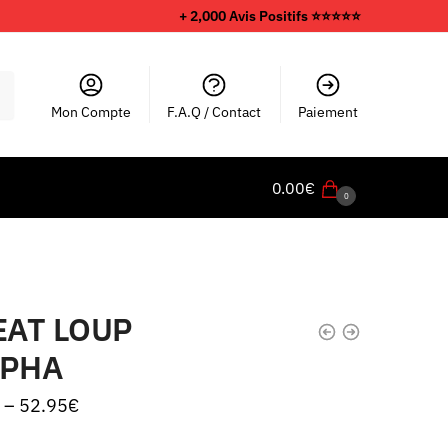
+ 2,000 Avis Positifs ⭐️⭐️⭐️⭐️⭐️
Mon Compte
F.A.Q / Contact
Paiement
0.00
€
0
AT LOUP
LPHA
–
52.95
€