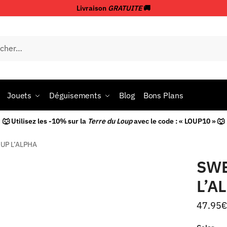
Livraison
GRATUITE
🚚
Jouets
Déguisements
Blog
Bons Plans
🐺 Utilisez les -10% sur la
Terre du Loup
avec le code : « LOUP10 » 🐺
UP L’ALPHA
SWE
L’A
47.95
€