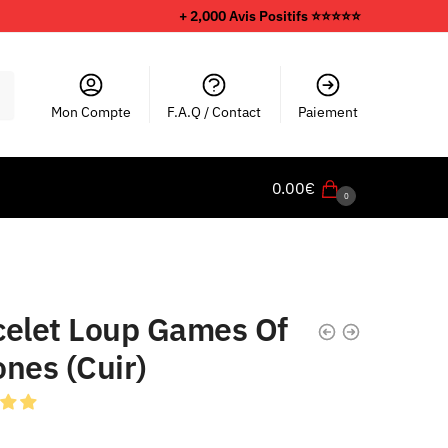
+ 2,000 Avis Positifs ⭐️⭐️⭐️⭐️⭐️
Mon Compte
F.A.Q / Contact
Paiement
0.00
€
0
celet Loup Games Of
nes (Cuir)