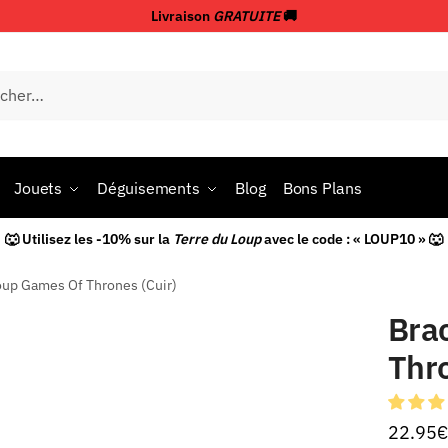
Livraison
GRATUITE
🚚
Jouets
Déguisements
Blog
Bons Plans
🐺 Utilisez les -10% sur la
Terre du Loup
avec le code : « LOUP10 » 🐺
oup Games Of Thrones (Cuir)
Bra
Thro
22.95
€