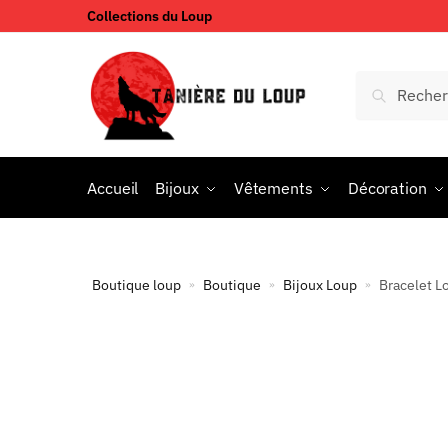
Collections du Loup
Accueil
Bijoux
Vêtements
Décoration
Boutique loup
Boutique
Bijoux Loup
Bracelet L
»
»
»