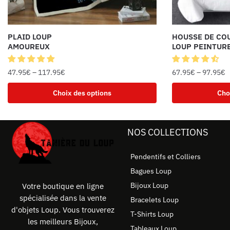
PLAID LOUP
HOUSSE DE CO
AMOUREUX
LOUP PEINTUR
47.95
€
–
117.95
€
67.95
€
–
97.95
€
Choix des options
Cho
NOS COLLECTIONS
Pendentifs et Colliers
Bagues Loup
Bijoux Loup
Votre boutique en ligne
spécialisée dans la vente
Bracelets Loup
d'objets Loup. Vous trouverez
T-Shirts Loup
les meilleurs Bijoux,
Tableaux Loup