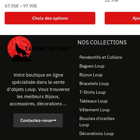
67.95
€
–
97.95
€
Choix des options
Ajo
NOS COLLECTIONS
Pendentifs et Colliers
Bagues Loup
Bijoux Loup
Votre boutique en ligne
spécialisée dans la vente
Bracelets Loup
d'objets Loup. Vous trouverez
T-Shirts Loup
les meilleurs Bijoux,
Tableaux Loup
accessoires, décorations ...
Vêtement Loup
Boucles d’oreilles
Contactez-nous
Loup
Décorations Loup