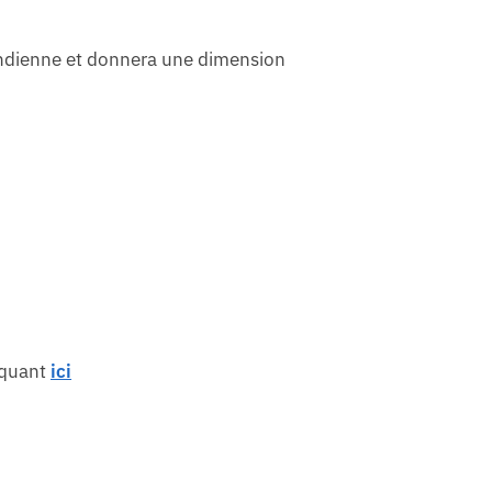
érindienne et donnera une dimension
liquant
ici