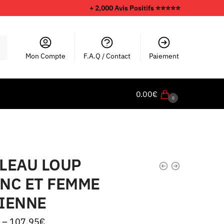
+ 2,000 Avis Positifs ⭐️⭐️⭐️⭐️⭐️
Mon Compte
F.A.Q / Contact
Paiement
0.00
€
0
LEAU LOUP
NC ET FEMME
IENNE
–
107.95
€