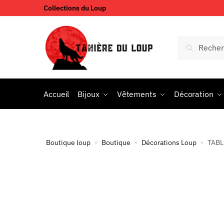
Collections du Loup
Accueil
Bijoux
Vêtements
Décoration
Boutique loup
Boutique
Décorations Loup
TABL
»
»
»