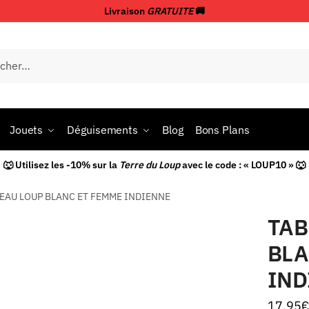
Livraison
GRATUITE
🚚
Jouets
Déguisements
Blog
Bons Plans
🐺 Utilisez les -10% sur la
Terre du Loup
avec le code : « LOUP10 » 🐺
EAU LOUP BLANC ET FEMME INDIENNE
TAB
BLA
IND
17.95
€