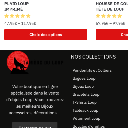
PLAID LOUP
HOUSSE DE CO
IMPRIMÉ
TÊTE DE LOUP
47.95
€
–
117.95
€
67.95
€
–
97.95
€
Choix des options
Cho
NOS COLLECTIONS
Pendentifs et Colliers
Bagues Loup
Bijoux Loup
Votre boutique en ligne
spécialisée dans la vente
Bracelets Loup
d'objets Loup. Vous trouverez
T-Shirts Loup
les meilleurs Bijoux,
Tableaux Loup
accessoires, décorations ...
Vêtement Loup
Boucles d’oreilles