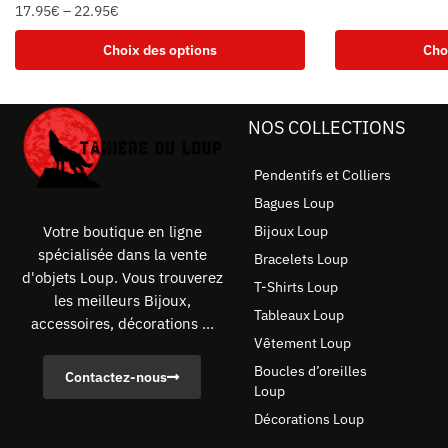
17.95
€
–
22.95
€
Choix des options
Cho
NOS COLLECTIONS
Pendentifs et Colliers
Bagues Loup
Bijoux Loup
Votre boutique en ligne
spécialisée dans la vente
Bracelets Loup
d'objets Loup. Vous trouverez
T-Shirts Loup
les meilleurs Bijoux,
Tableaux Loup
accessoires, décorations ...
Vêtement Loup
Boucles d’oreilles
Contactez-nous
Loup
Décorations Loup