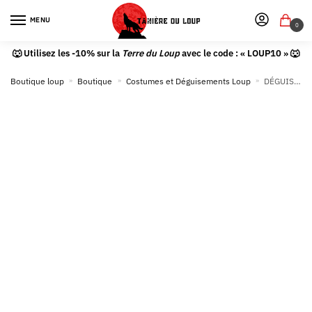
MENU
0
🐺 Utilisez les -10% sur la
Terre du Loup
avec le code : « LOUP10 » 🐺
Boutique loup
»
Boutique
»
Costumes et Déguisements Loup
»
DÉGUISEMENT LOUP ENFANT