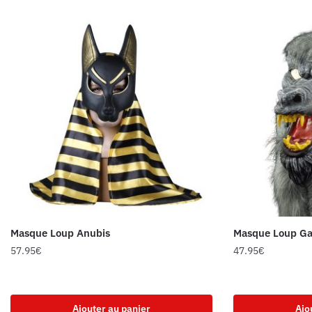
Masque Loup Anubis
Masque Loup Ga
57.95
€
47.95
€
Ajouter au panier
Ajo