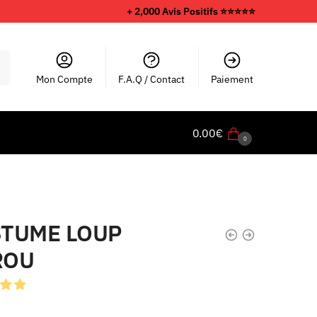
+ 2,000 Avis Positifs ⭐️⭐️⭐️⭐️⭐️
Mon Compte
F.A.Q / Contact
Paiement
0.00
€
0
TUME LOUP
ROU