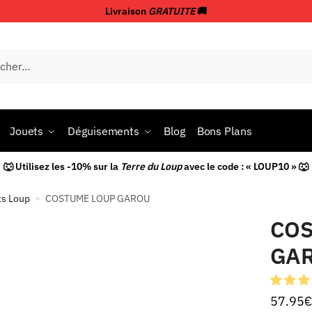
Livraison
GRATUITE
🚚
Jouets
Déguisements
Blog
Bons Plans
🐺 Utilisez les -10% sur la
Terre du Loup
avec le code : « LOUP10 » 🐺
ts Loup
COSTUME LOUP GAROU
»
COS
GA
57.95
€