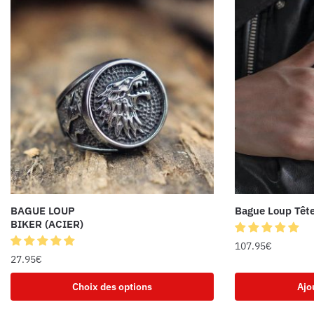
BAGUE LOUP
Bague Loup Tête
BIKER (ACIER)
107.95
€
27.95
€
Choix des options
Ajo