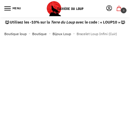
MENU
0
🐺 Utilisez les -10% sur la
Terre du Loup
avec le code : « LOUP10 » 🐺
Boutique loup
»
Boutique
»
Bijoux Loup
»
Bracelet Loup Infini (Cuir)