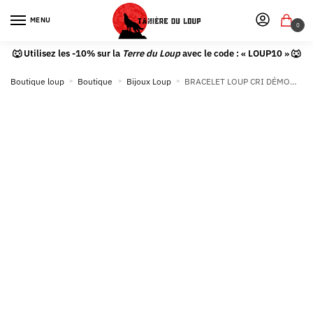
MENU
0
🐺 Utilisez les -10% sur la
Terre du Loup
avec le code : « LOUP10 » 🐺
Boutique loup
»
Boutique
»
Bijoux Loup
»
BRACELET LOUP CRI DÉMONIAQUE (CUIR & ACIER)