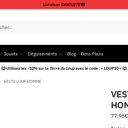
Livraison
GRATUITE
🚚
Jouets
Déguisements
Blog
Bons Plans
🐺 Utilisez les -10% sur la
Terre du Loup
avec le code : « LOUP10 » 🐺
VESTE LOUP HOMME
»
VES
HO
77.95
€