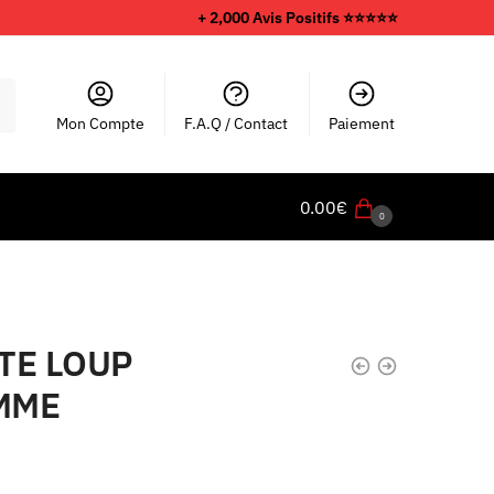
+ 2,000 Avis Positifs ⭐️⭐️⭐️⭐️⭐️
Mon Compte
F.A.Q / Contact
Paiement
0.00
€
0
TE LOUP
MME