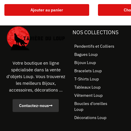
Ajouter au panier
Cho
NOS COLLECTIONS
Pendentifs et Colliers
Bagues Loup
Bijoux Loup
Votre boutique en ligne
spécialisée dans la vente
Bracelets Loup
d'objets Loup. Vous trouverez
T-Shirts Loup
les meilleurs Bijoux,
Tableaux Loup
accessoires, décorations ...
Vêtement Loup
Boucles d’oreilles
Contactez-nous
Loup
Décorations Loup