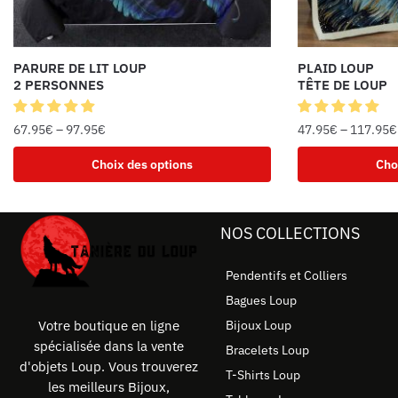
PARURE DE LIT LOUP
PLAID LOUP
2 PERSONNES
TÊTE DE LOUP
67.95
€
–
97.95
€
47.95
€
–
117.95
€
Choix des options
Cho
NOS COLLECTIONS
Pendentifs et Colliers
Bagues Loup
Bijoux Loup
Votre boutique en ligne
spécialisée dans la vente
Bracelets Loup
d'objets Loup. Vous trouverez
T-Shirts Loup
les meilleurs Bijoux,