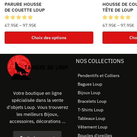
PARURE HOUSSE
HOUSSE DE CO
DE COUETTE LOUP
TÊTE DE LOUP
67.95
€
–
97.95
€
67.95
€
–
97.95
€
Choix des options
Cho
NOS COLLECTIONS
Pendentifs et Colliers
Bagues Loup
Bijoux Loup
Votre boutique en ligne
spécialisée dans la vente
Bracelets Loup
d'objets Loup. Vous trouverez
T-Shirts Loup
les meilleurs Bijoux,
Tableaux Loup
accessoires, décorations ...
Vêtement Loup
Boucles d’oreilles