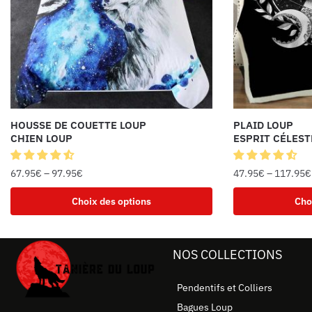
HOUSSE DE COUETTE LOUP
PLAID LOUP
CHIEN LOUP
ESPRIT CÉLEST
67.95
€
–
97.95
€
47.95
€
–
117.95
€
Choix des options
Cho
NOS COLLECTIONS
Pendentifs et Colliers
Bagues Loup