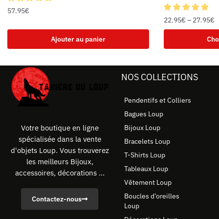
57.95
€
22.95
€
–
27.95
€
Ajouter au panier
Cho
NOS COLLECTIONS
Pendentifs et Colliers
Bagues Loup
Bijoux Loup
Votre boutique en ligne
spécialisée dans la vente
Bracelets Loup
d'objets Loup. Vous trouverez
T-Shirts Loup
les meilleurs Bijoux,
Tableaux Loup
accessoires, décorations ...
Vêtement Loup
Boucles d’oreilles
Contactez-nous
Loup