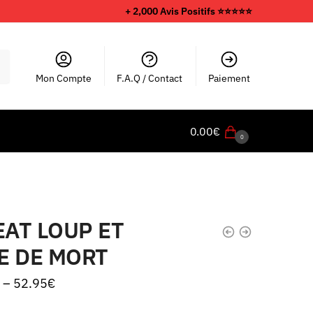
+ 2,000 Avis Positifs ⭐️⭐️⭐️⭐️⭐️
Mon Compte
F.A.Q / Contact
Paiement
0.00
€
0
AT LOUP ET
E DE MORT
–
52.95
€