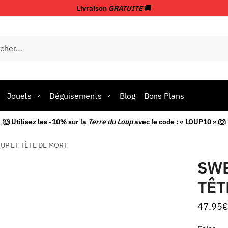
Livraison
GRATUITE
🚚
Jouets
Déguisements
Blog
Bons Plans
🐺 Utilisez les -10% sur la
Terre du Loup
avec le code : « LOUP10 » 🐺
UP ET TÊTE DE MORT
SWE
TÊT
47.95
€