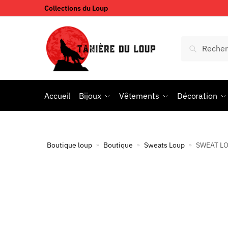
Collections du Loup
Accueil
Bijoux
Vêtements
Décoration
Boutique loup
Boutique
Sweats Loup
SWEAT LO
»
»
»