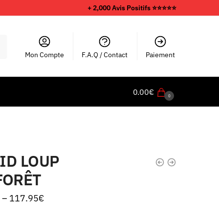
+ 2,000 Avis Positifs ⭐️⭐️⭐️⭐️⭐️
Mon Compte
F.A.Q / Contact
Paiement
0.00
€
0
ID LOUP
FORÊT
–
117.95
€