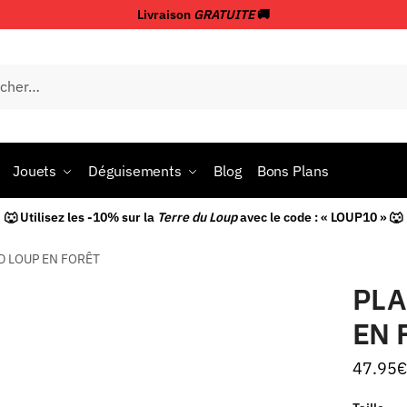
Livraison
GRATUITE
🚚
Jouets
Déguisements
Blog
Bons Plans
🐺 Utilisez les -10% sur la
Terre du Loup
avec le code : « LOUP10 » 🐺
D LOUP EN FORÊT
PLA
EN 
47.95
€