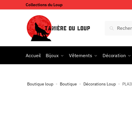
Collections du Loup
Accueil
Bijoux
Vêtements
Décoration
Boutique loup
Boutique
Décorations Loup
PLAI
»
»
»