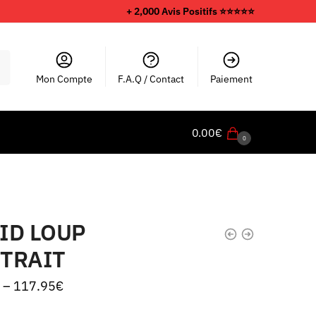
+ 2,000 Avis Positifs ⭐️⭐️⭐️⭐️⭐️
Mon Compte
F.A.Q / Contact
Paiement
0.00
€
0
ID LOUP
TRAIT
–
117.95
€