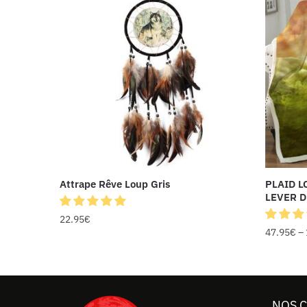
Attrape Rêve Loup Gris
PLAID L
LEVER D
22.95
€
47.95
€
–
NOS 