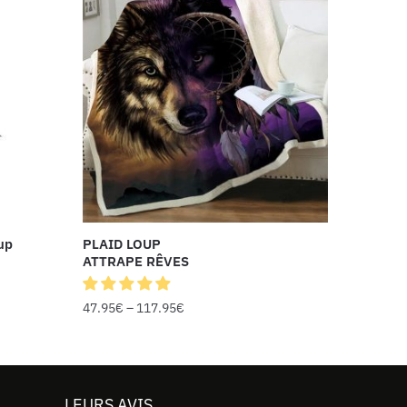
up
PLAID LOUP
ATTRAPE RÊVES
47.95
€
–
117.95
€
LEURS AVIS