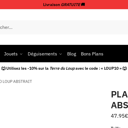
Livraison
GRATUITE
🚚
Jouets
Déguisements
Blog
Bons Plans
🐺 Utilisez les -10% sur la
Terre du Loup
avec le code : « LOUP10 » 🐺
D LOUP ABSTRAIT
PLA
ABS
47.95
€