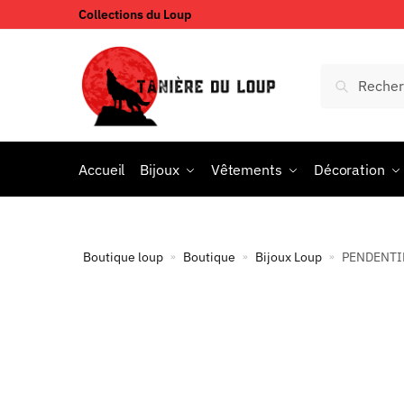
Collections du Loup
Accueil
Bijoux
Vêtements
Décoration
Boutique loup
Boutique
Bijoux Loup
PENDENTI
»
»
»