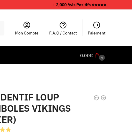
+ 2,000 Avis Positifs ⭐️⭐️⭐️⭐️⭐️
Mon Compte
F.A.Q / Contact
Paiement
0.00
€
0
DENTIF LOUP
BOLES VIKINGS
IER)