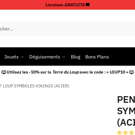
Livraison
GRATUITE
🚚
Jouets
Déguisements
Blog
Bons Plans
🐺 Utilisez les -10% sur la
Terre du Loup
avec le code : « LOUP10 » 🐺
F LOUP SYMBOLES VIKINGS (ACIER)
PEN
SYM
(AC