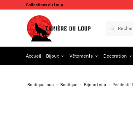
Collections du Loup
Accueil
Bijoux
Vêtements
Décoration
Boutique loup
Boutique
Bijoux Loup
Pendentif 
»
»
»