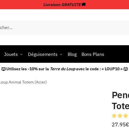
Livraison
GRATUITE
🚚
Jouets
Déguisements
Blog
Bons Plans
🐺 Utilisez les -10% sur la
Terre du Loup
avec le code : « LOUP10 » 🐺
Loup Animal Totem (Acier)
Pen
Tote
27.95
€