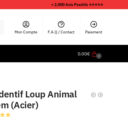
+ 2,000 Avis Positifs ⭐️⭐️⭐️⭐️⭐️
Mon Compte
F.A.Q / Contact
Paiement
0.00
€
0
dentif Loup Animal
m (Acier)