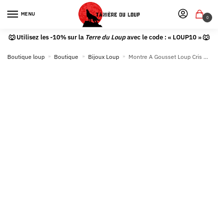
MENU
0
🐺 Utilisez les -10% sur la
Terre du Loup
avec le code : « LOUP10 » 🐺
Boutique loup
»
Boutique
»
Bijoux Loup
»
Montre A Gousset Loup Cris Lunaire