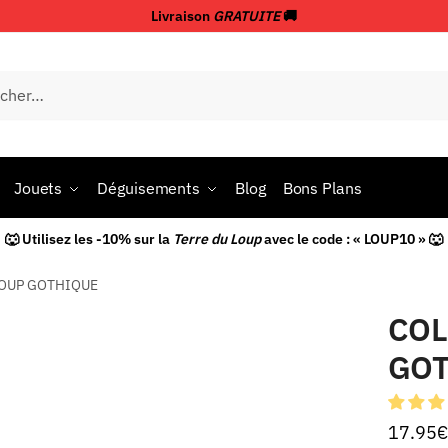
Livraison
GRATUITE
🚚
Jouets
Déguisements
Blog
Bons Plans
🐺 Utilisez les -10% sur la
Terre du Loup
avec le code : « LOUP10 » 🐺
LOUP GOTHIQUE
COL
GO
17.95
€