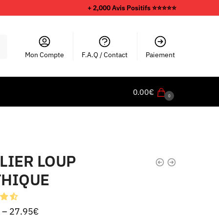
+ 2,000 Avis Positifs ⭐️⭐️⭐️⭐️⭐️
Mon Compte
F.A.Q / Contact
Paiement
0.00
€
0
LIER LOUP
THIQUE
–
27.95
€