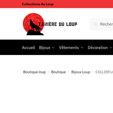
Collections du Loup
Accueil
Bijoux
Vêtements
Décoration
Boutique loup
Boutique
Bijoux Loup
COLLIER 
»
»
»