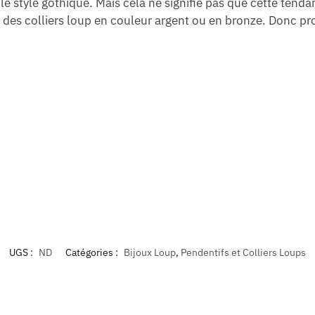
e style gothique. Mais cela ne signifie pas que cette tend
es colliers loup en couleur argent ou en bronze. Donc prof
UGS :
ND
Catégories :
Bijoux Loup
,
Pendentifs et Colliers Loups