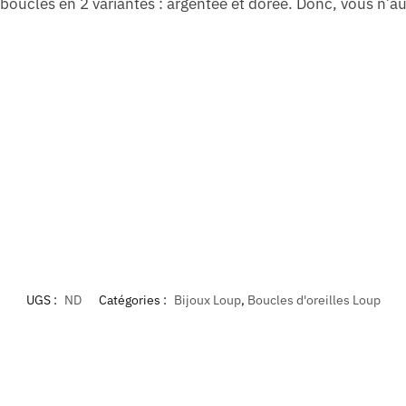
 boucles en 2 variantes : argentée et dorée. Donc, vous n’au
UGS :
ND
Catégories :
Bijoux Loup
,
Boucles d'oreilles Loup