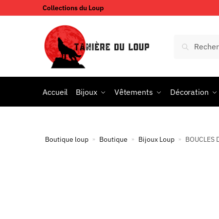
Collections du Loup
Accueil
Bijoux
Vêtements
Décoration
Boutique loup
Boutique
Bijoux Loup
BOUCLES 
»
»
»