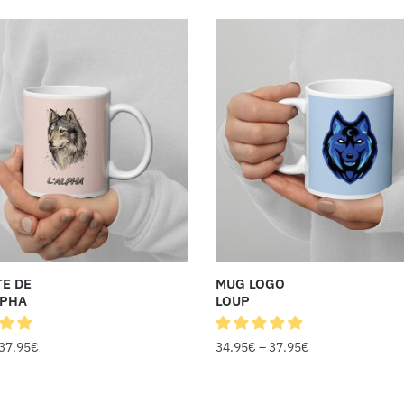
TE DE
MUG LOGO
LPHA
LOUP
37.95
€
34.95
€
–
37.95
€