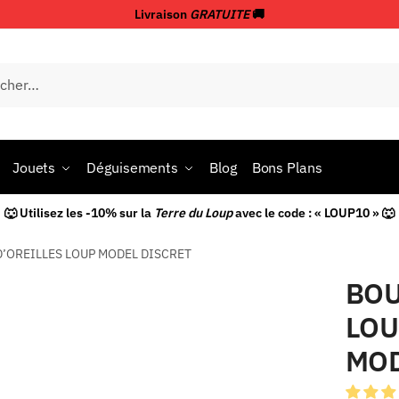
Livraison
GRATUITE
🚚
Jouets
Déguisements
Blog
Bons Plans
🐺 Utilisez les -10% sur la
Terre du Loup
avec le code : « LOUP10 » 🐺
D’OREILLES LOUP MODEL DISCRET
BOU
LOU
MOD