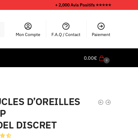
+ 2,000 Avis Positifs ⭐️⭐️⭐️⭐️⭐️
Mon Compte
F.A.Q / Contact
Paiement
0.00
€
0
CLES D’OREILLES
P
EL DISCRET