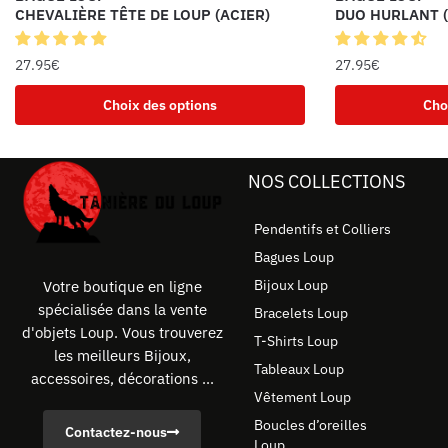
CHEVALIÈRE TÊTE DE LOUP (ACIER)
DUO HURLANT (
27.95
€
27.95
€
Choix des options
Cho
NOS COLLECTIONS
Pendentifs et Colliers
Bagues Loup
Bijoux Loup
Votre boutique en ligne
spécialisée dans la vente
Bracelets Loup
d'objets Loup. Vous trouverez
T-Shirts Loup
les meilleurs Bijoux,
Tableaux Loup
accessoires, décorations ...
Vêtement Loup
Boucles d’oreilles
Contactez-nous
Loup